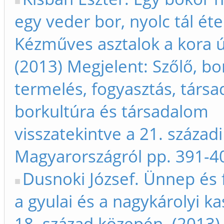
egy veder bor, nyolc tál éte
Kézműves asztalok a kora 
(2013) Megjelent: Szőlő, bo
termelés, fogyasztás, társa
borkultúra és társadalom
visszatekintve a 21. századi
Magyarországról pp. 391-4
Dusnoki József. Ünnep és 
a gyulai és a nagykárolyi k
18. század közepén. (2013)