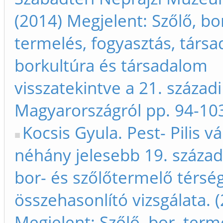
(2014) Megjelent: Szőlő, bo
termelés, fogyasztás, társa
borkultúra és társadalom
visszatekintve a 21. századi
Magyarországról pp. 94-10
Kocsis Gyula. Pest- Pilis 
néhány jelesebb 19. század
bor- és szőlőtermelő térsé
összehasonlító vizsgálata. 
Megjelent: Szőlő, bor, term