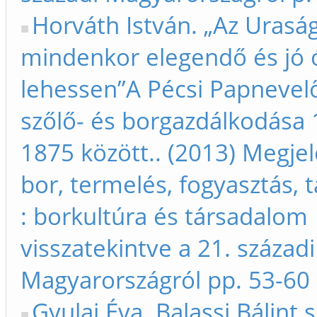
Horváth István. „Az Uraság
mindenkor elegendő és jó 
lehessen”A Pécsi Papnevelő
szőlő- és borgazdálkodása 
1875 között.. (2013) Megjel
bor, termelés, fogyasztás,
: borkultúra és társadalom
visszatekintve a 21. századi
Magyarországról pp. 53-60
Gyulai Éva. Balassi Bálint s