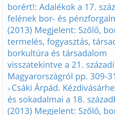
borért!: Adalékok a 17. szá
felének bor- és pénzforgal
(2013) Megjelent: Szőlő, bo
termelés, fogyasztás, társa
borkultúra és társadalom
visszatekintve a 21. századi
Magyarországról pp. 309-3
Csáki Árpád. Kézdivásárhe
és sokadalmai a 18. század
(2013) Megjelent: Szőlő, bo