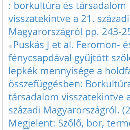
: borkultúra és társadalom
visszatekintve a 21. századi
Magyarországról pp. 243-2
Puskás J et al. Feromon- é
fénycsapdával gyűjtött sző
lepkék mennyisége a holdf
összefüggésben: Borkultúr
társadalom visszatekintve a
századi Magyarországról. (
Megjelent: Szőlő, bor, term