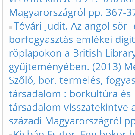
Magyarországról pp. 367-3
Tóvári Judit. Az angol sör-
borfogyasztás emlékei digita
röplapokon a British Librar
gyűjteményében. (2013) Me
Szőlő, bor, termelés, fogyas
társadalom : borkultúra és
társadalom visszatekintve a
századi Magyarországról p
Kisbán Eszter. Egy bokor 