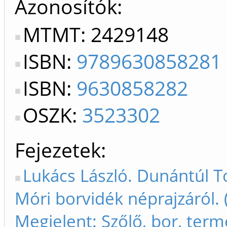
Azonosítók
MTMT: 2429148
ISBN:
9789630858281
ISBN:
9630858282
OSZK:
3523302
Fejezetek
Lukács László. Dunántúl T
Móri borvidék néprajzáról. 
Megjelent: Szőlő, bor, term