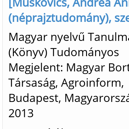
[Muskovics, Andrea A
(néprajztudomány), sze
Magyar nyelvű Tanulm
(Könyv) Tudományos
Megjelent: Magyar Bort
Társaság, Agroinform,
Budapest, Magyarorszá
2013