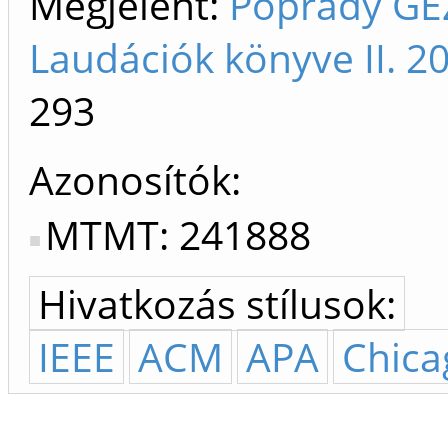
Megjelent:
Poprády GÉ
Laudációk könyve II. 20
293
Azonosítók
MTMT: 241888
Hivatkozás stílusok:
IEEE
ACM
APA
Chica