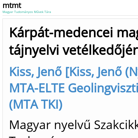
mtmt
Magyar Tudományos Művek Tára
Kárpát-medencei mag
tájnyelvi vetélkedőjér
Kiss, Jenő [Kiss, Jenő 
MTA-ELTE Geolingvisztik
(MTA TKI)
Magyar nyelvű Szakcikk 