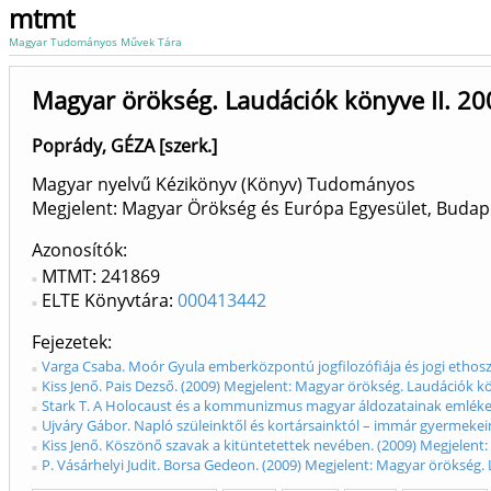
mtmt
Magyar Tudományos Művek Tára
Magyar örökség. Laudációk könyve II. 2
Poprády, GÉZA [szerk.]
Magyar nyelvű Kézikönyv (Könyv) Tudományos
Megjelent: Magyar Örökség és Európa Egyesület, Buda
Azonosítók
MTMT: 241869
ELTE Könyvtára:
000413442
Fejezetek
Varga Csaba. Moór Gyula emberközpontú jogfilozófiája és jogi ethos
Kiss Jenő. Pais Dezső. (2009) Megjelent: Magyar örökség. Laudációk kö
Stark T. A Holocaust és a kommunizmus magyar áldozatainak emléke. 
Ujváry Gábor. Napló szüleinktől és kortársainktól – immár gyermekein
Kiss Jenő. Köszönő szavak a kitüntetettek nevében. (2009) Megjelent:
P. Vásárhelyi Judit. Borsa Gedeon. (2009) Megjelent: Magyar örökség.