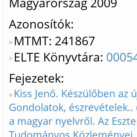
Magyarország
2009
Azonosítók
MTMT: 241867
ELTE Könyvtára:
0005
Fejezetek
Kiss Jenő. Készülőben az ú
Gondolatok, észrevételek..
a magyar nyelvről. Az Eszte
Tudományos Közleményei. 