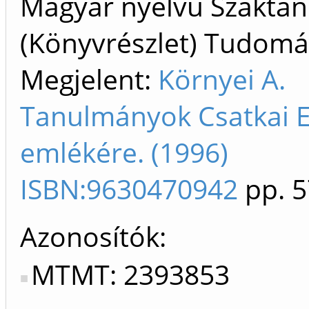
Magyar nyelvű Szakta
(Könyvrészlet) Tudom
Megjelent:
Környei A.
Tanulmányok Csatkai 
emlékére. (1996)
ISBN:9630470942
pp. 5
Azonosítók
MTMT: 2393853