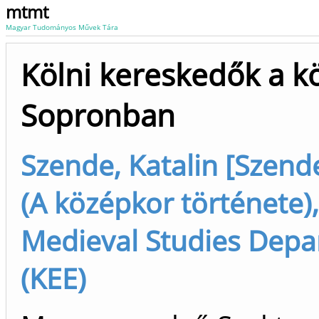
mtmt
Magyar Tudományos Művek Tára
Kölni kereskedők a k
Sopronban
Szende, Katalin [Szende
(A középkor története),
Medieval Studies Dep
(KEE)