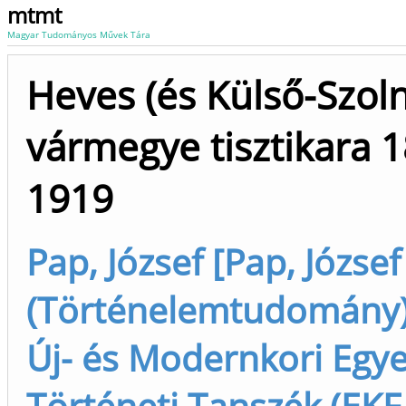
mtmt
Magyar Tudományos Művek Tára
Heves (és Külső-Szoln
vármegye tisztikara 
1919
Pap, József [Pap, József
(Történelemtudomány),
Új- és Modernkori Egy
Történeti Tanszék (EKF 