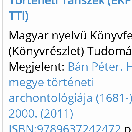
TTI)
Magyar nyelvű Könyvfe
(Könyvrészlet) Tudom
Megjelent:
Bán Péter. 
megye történeti
archontológiája (1681-
2000. (2011)
ISBN:9789637242472
p