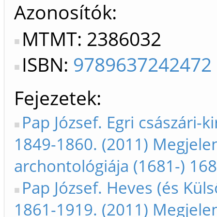
Azonosítók
MTMT: 2386032
ISBN:
9789637242472
Fejezetek
Pap József. Egri császári-k
1849-1860. (2011) Megjele
archontológiája (1681-) 16
Pap József. Heves (és Küls
1861-1919. (2011) Megjele