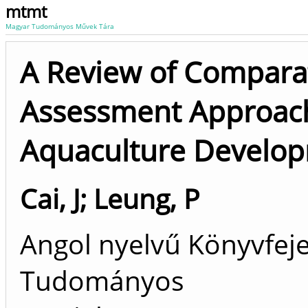
mtmt
Magyar Tudományos Művek Tára
A Review of Compara
Assessment Approache
Aquaculture Develo
Cai, J
;
Leung, P
Angol nyelvű Könyvfeje
Tudományos