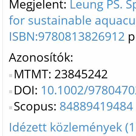
Megjelent:
Leung PS. S
for sustainable aquacul
ISBN:9780813826912
p
Azonosítók
MTMT: 23845242
DOI:
10.1002/9780470
Scopus:
84889419484
Idézett közlemények (1