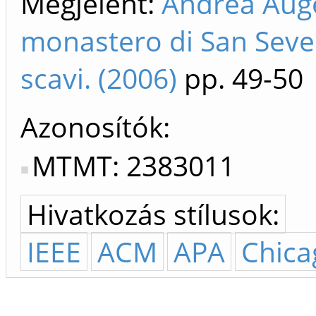
Megjelent:
Andrea Augen
monastero di San Severo
scavi. (2006)
pp. 49-50
Azonosítók
MTMT: 2383011
Hivatkozás stílusok:
IEEE
ACM
APA
Chica