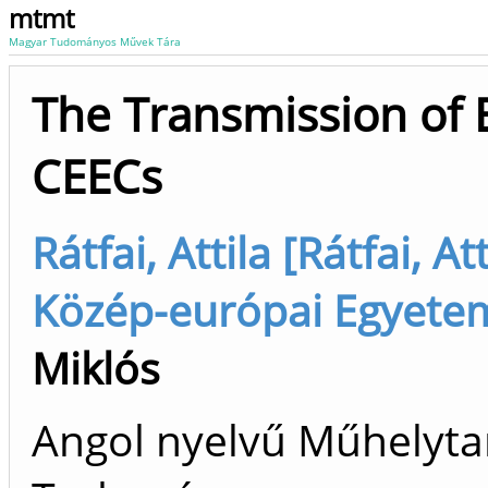
mtmt
Magyar Tudományos Művek Tára
The Transmission of 
CEECs
Rátfai, Attila [Rátfai, A
Közép-európai Egyete
Miklós
Angol nyelvű Műhelyt