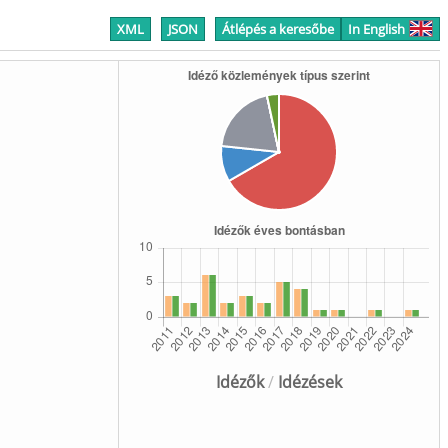
XML
JSON
Átlépés a keresőbe
In English
Idézők
/
Idézések