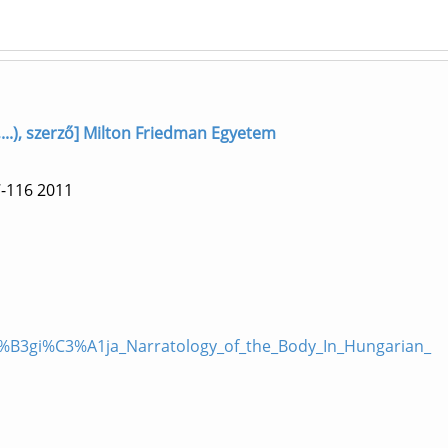
...), szerző] Milton Friedman Egyetem
7-116
2011
3%B3gi%C3%A1ja_Narratology_of_the_Body_In_Hungarian_