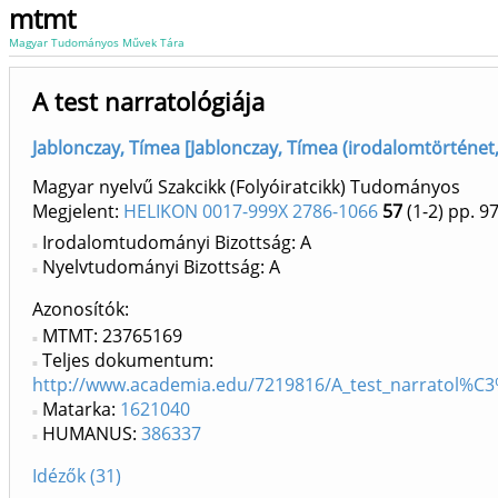
mtmt
Magyar Tudományos Művek Tára
A test narratológiája
Jablonczay, Tímea [Jablonczay, Tímea (irodalomtörténet,
Magyar nyelvű Szakcikk (Folyóiratcikk) Tudományos
Megjelent:
HELIKON 0017-999X 2786-1066
57
(1-2)
pp. 9
Irodalomtudományi Bizottság: A
Nyelvtudományi Bizottság: A
Azonosítók
MTMT: 23765169
Teljes dokumentum:
http://www.academia.edu/7219816/A_test_narratol%C
Matarka:
1621040
HUMANUS:
386337
Idézők (31)