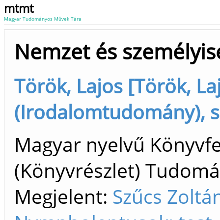
mtmt
Magyar Tudományos Művek Tára
Nemzet és személyis
Török, Lajos [Török, La
(Irodalomtudomány), s
Magyar nyelvű Könyvfe
(Könyvrészlet) Tudom
Megjelent:
Szűcs Zoltá