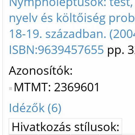
Nympholeptusok: test,
nyelv és költőiség pro
18-19. században. (200
ISBN:9639457655
pp. 3
Azonosítók
MTMT: 2369601
Idézők (6)
Hivatkozás stílusok: