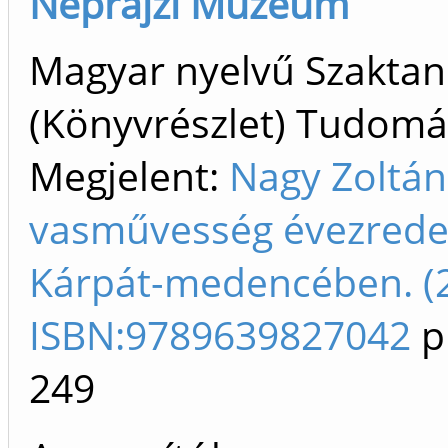
Néprajzi Múzeum
Magyar nyelvű Szakta
(Könyvrészlet) Tudom
Megjelent:
Nagy Zoltán
vasművesség évezrede
Kárpát-medencében. (
ISBN:9789639827042
p
249