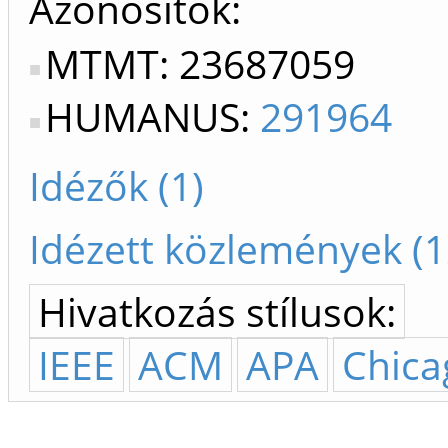
Azonosítók
MTMT: 23687059
HUMANUS:
291964
Idézők (1)
Idézett közlemények (1
Hivatkozás stílusok:
IEEE
ACM
APA
Chica