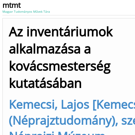
mtmt
Magyar Tudományos Művek Tára
Az inventáriumok
alkalmazása a
kovácsmesterség
kutatásában
Kemecsi, Lajos [Kemecs
(Néprajztudomány), sz