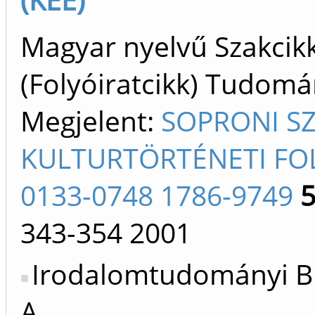
Magyar nyelvű Szakcik
(Folyóiratcikk) Tudom
Megjelent:
SOPRONI S
KULTURTÖRTÉNETI FO
0133-0748 1786-9749
343-354
2001
Irodalomtudományi Bi
A