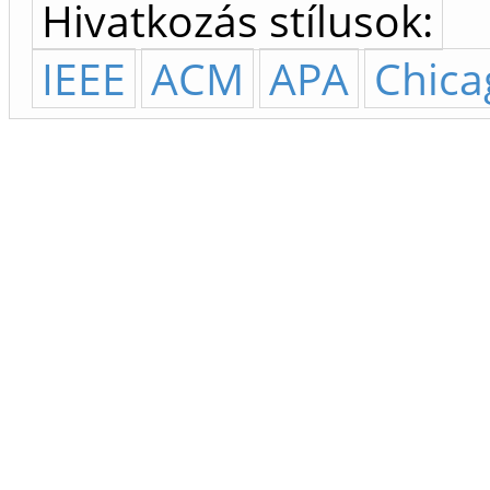
Hivatkozás stílusok:
IEEE
ACM
APA
Chica