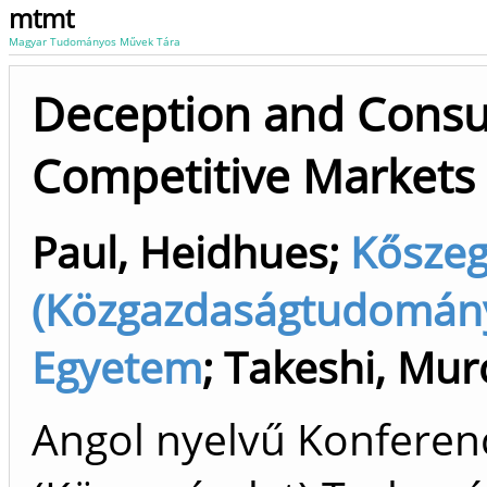
mtmt
Magyar Tudományos Művek Tára
Deception and Consu
Competitive Markets
Paul, Heidhues
;
Kőszeg
(Közgazdaságtudomány)
Egyetem
;
Takeshi, Mu
Angol nyelvű Konfere