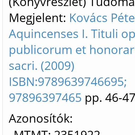
(Könyvrészlet) Tudom
Megjelent:
Kovács Péter
Aquincenses I. Tituli 
publicorum et honorari
sacri. (2009)
ISBN:9789639746695;
97896397465
pp. 46-4
Azonosítók
MTMT: 2351922