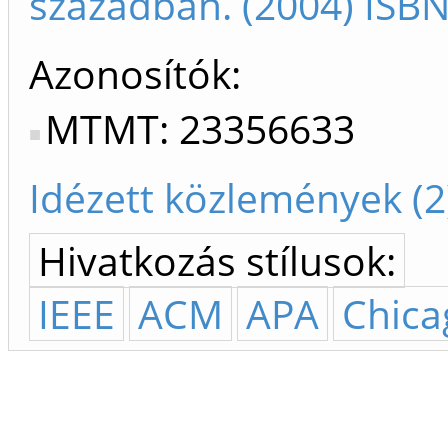
században. (2004) ISB
Azonosítók
MTMT: 23356633
Idézett közlemények (2
Hivatkozás stílusok:
IEEE
ACM
APA
Chica