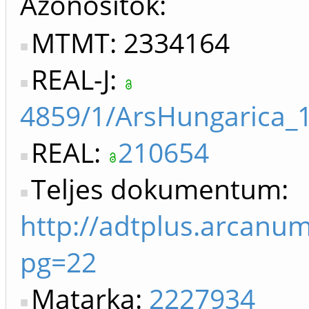
Azonosítók
MTMT: 2334164
REAL-J:
4859/1/ArsHungarica_
REAL:
210654
Teljes dokumentum:
http://adtplus.arcanu
pg=22
Matarka:
2227934