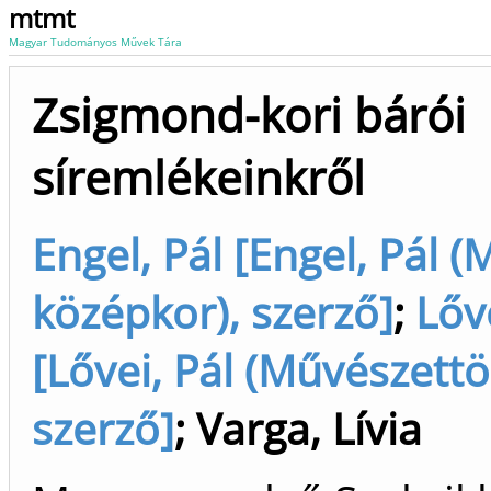
mtmt
Magyar Tudományos Művek Tára
Zsigmond-kori bárói
síremlékeinkről
Engel, Pál [Engel, Pál 
középkor), szerző]
;
Lőve
[Lővei, Pál (Művészettö
szerző]
;
Varga, Lívia