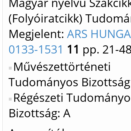
Magyar nyelvű Szakcik
(Folyóiratcikk) Tudom
Megjelent:
ARS HUNGA
0133-1531
11
pp. 21-4
Művészettörténeti
Tudományos Bizottság
Régészeti Tudományo
Bizottság: A