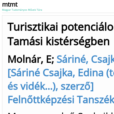
mtmt
Magyar Tudományos Művek Tára
Turisztikai potenciálo
Tamási kistérségben
Molnár, E
;
Sáriné, Csaj
[Sáriné Csajka, Edina (t
és vidék...), szerző]
Felnőttképzési Tanszék 