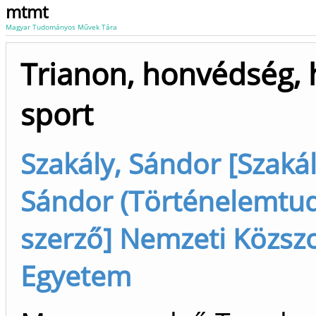
mtmt
Magyar Tudományos Művek Tára
Trianon, honvédség, 
sport
Szakály, Sándor [Szakál
Sándor (Történelemtu
szerző] Nemzeti Közszo
Egyetem