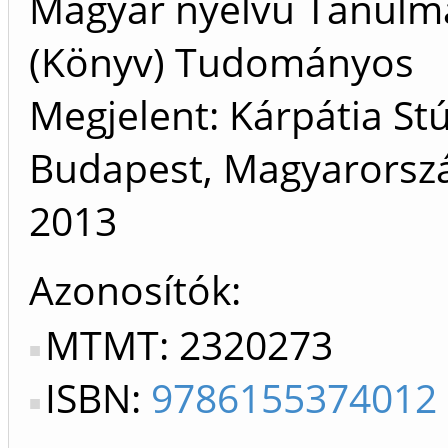
Magyar nyelvű Tanulm
(Könyv) Tudományos
Megjelent: Kárpátia Stú
Budapest, Magyarorszá
2013
Azonosítók
MTMT: 2320273
ISBN:
9786155374012