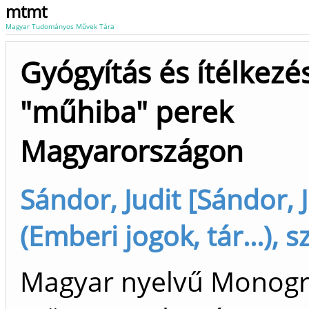
mtmt
Magyar Tudományos Művek Tára
Gyógyítás és ítélkezé
"műhiba" perek
Magyarországon
Sándor, Judit [Sándor, 
(Emberi jogok, tár...), s
Magyar nyelvű Monogr