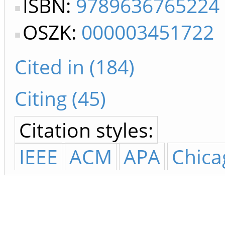
ISBN:
9789636765224
OSZK:
000003451722
Cited in (184)
Citing (45)
Citation styles:
IEEE
ACM
APA
Chica