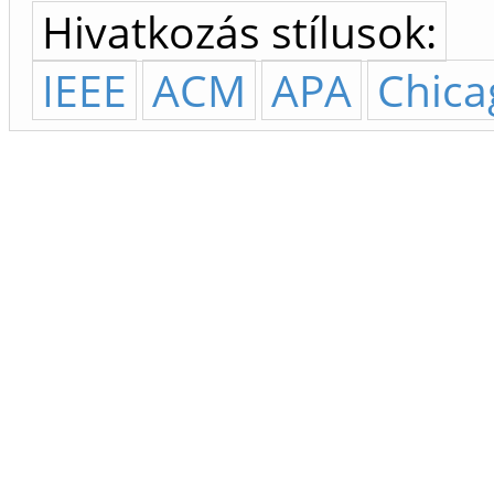
Hivatkozás stílusok:
IEEE
ACM
APA
Chica