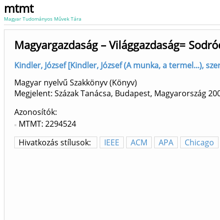
mtmt
Magyar Tudományos Művek Tára
Magyargazdaság – Világgazdaság= Sodród
Kindler, József [Kindler, József (A munka, a termel...), 
Magyar nyelvű Szakkönyv (Könyv)
Megjelent: Százak Tanácsa, Budapest, Magyarország
20
Azonosítók
MTMT: 2294524
Hivatkozás stílusok:
IEEE
ACM
APA
Chicago