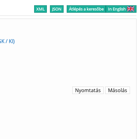
XML
JSON
Átlépés a keresőbe
In English
K / KI)
Nyomtatás
Másolás