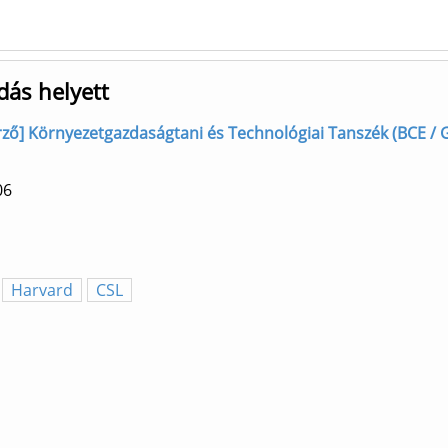
ás helyett
szerző] Környezetgazdaságtani és Technológiai Tanszék (BCE / G
06
Harvard
CSL