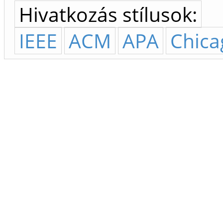
Hivatkozás stílusok:
IEEE
ACM
APA
Chica