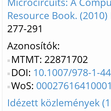
Microcircuits: A Compu
Resource Book. (2010)
277-291
Azonosítók
MTMT: 22871702
DOI:
10.1007/978-1-4
WoS:
0002761641000
Idézett közlemények (1