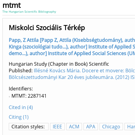
mtmt
The Hungarian Scientific Bibliography
Miskolci Szociális Térkép
Papp, Z Attila [Papp Z, Attila (Kisebbségtudomány), autho
Kinga (szociológiai tudo...), author] Institute of Applied
demo...), author] Institute of Applied Social Sciences (U
Hungarian Study (Chapter in Book) Scientific
Published:
Illésné Kovács Mária. Docere et movere: Bö
Bölcsészettudományi Kar 20 éves jubileumára. (2012) 
Identifiers
MTMT: 2287141
Cited in (4)
Citing (1)
Citation styles:
IEEE
ACM
APA
Chicago
Ha