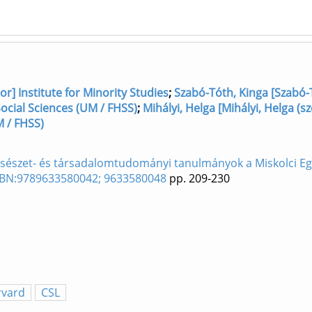
r] Institute for Minority Studies
;
Szabó-Tóth, Kinga [Szabó-
 Social Sciences (UM / FHSS)
;
Mihályi, Helga [Mihályi, Helga (sz
M / FHSS)
lcsészet- és társadalomtudományi tanulmányok a Miskolci E
ISBN:9789633580042; 9633580048
pp. 209-230
rvard
CSL