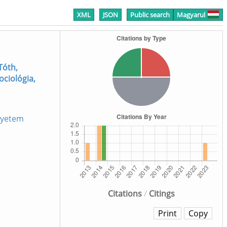
XML
JSON
Public search
Magyarul
Tóth,
ociológia,
gyetem
Citations
/
Citings
Print
Copy