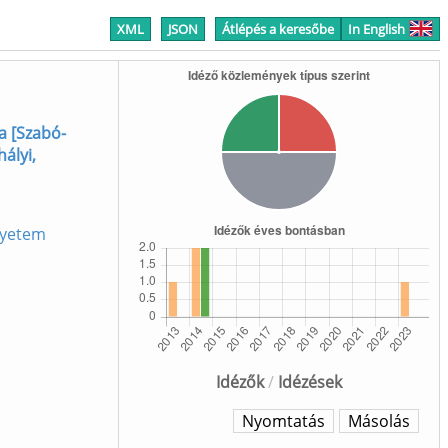
XML
JSON
Átlépés a keresőbe
In English
a [Szabó-
hályi,
gyetem
Idézők
/
Idézések
Nyomtatás
Másolás