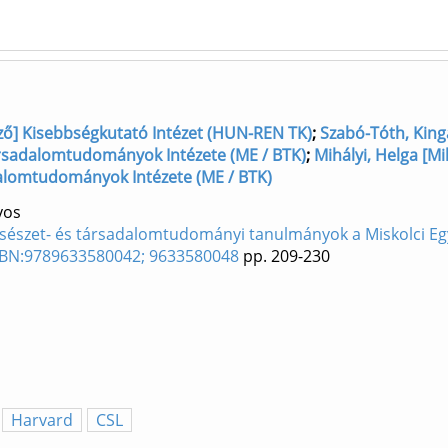
rző] Kisebbségkutató Intézet (HUN-REN TK)
;
Szabó-Tóth, King
 Társadalomtudományok Intézete (ME / BTK)
;
Mihályi, Helga [Mi
adalomtudományok Intézete (ME / BTK)
yos
lcsészet- és társadalomtudományi tanulmányok a Miskolci E
ISBN:9789633580042; 9633580048
pp. 209-230
Harvard
CSL