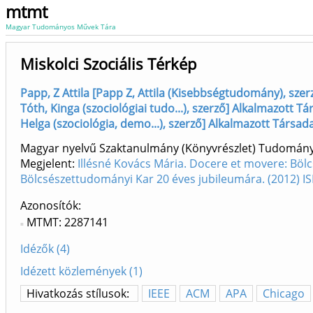
mtmt
Magyar Tudományos Művek Tára
Miskolci Szociális Térkép
Papp, Z Attila [Papp Z, Attila (Kisebbségtudomány), sze
Tóth, Kinga (szociológiai tudo...), szerző] Alkalmazott
Helga (szociológia, demo...), szerző] Alkalmazott Társ
Magyar nyelvű Szaktanulmány (Könyvrészlet) Tudomán
Megjelent:
Illésné Kovács Mária. Docere et movere: Bö
Bölcsészettudományi Kar 20 éves jubileumára. (2012) 
Azonosítók
MTMT: 2287141
Idézők (4)
Idézett közlemények (1)
Hivatkozás stílusok:
IEEE
ACM
APA
Chicago