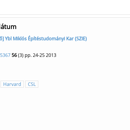
ulátum
rző] Ybl Miklós Építéstudományi Kar (SZIE)
-5367
56
(3)
pp. 24-25
2013
Harvard
CSL