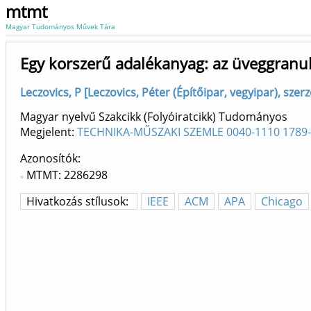
mtmt
Magyar Tudományos Művek Tára
Egy korszerű adalékanyag: az üveggran
Leczovics, P [Leczovics, Péter (Építőipar, vegyipar), sze
Magyar nyelvű Szakcikk (Folyóiratcikk) Tudományos
Megjelent:
TECHNIKA-MŰSZAKI SZEMLE 0040-1110 1789
Azonosítók
MTMT: 2286298
Hivatkozás stílusok:
IEEE
ACM
APA
Chicago