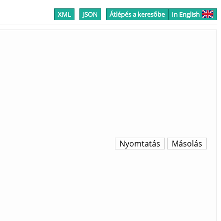
XML
JSON
Átlépés a keresőbe
In English
Nyomtatás
Másolás