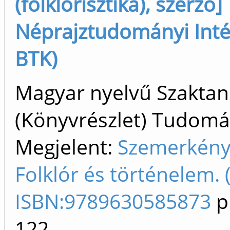
(folklorisztika), szerző]
Néprajztudományi Inté
BTK)
Magyar nyelvű Szakta
(Könyvrészlet) Tudom
Megjelent:
Szemerkény
Folklór és történelem. 
ISBN:9789630585873
p
122