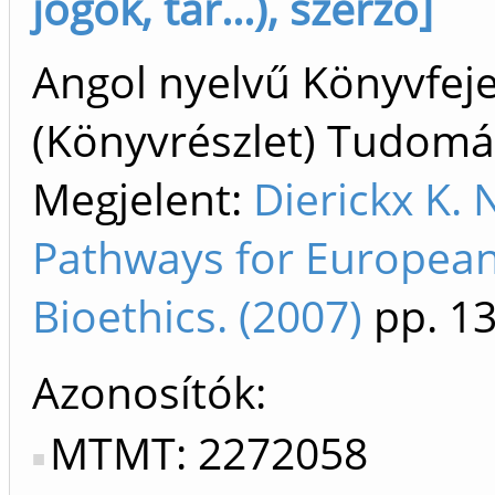
jogok, tár...), szerző]
Angol nyelvű Könyvfej
(Könyvrészlet) Tudom
Megjelent:
Dierickx K.
Pathways for Europea
Bioethics. (2007)
pp. 1
Azonosítók
MTMT: 2272058