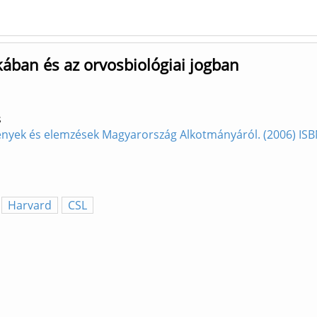
ikában és az orvosbiológiai jogban
s
ények és elemzések Magyarország Alkotmányáról. (2006) IS
Harvard
CSL