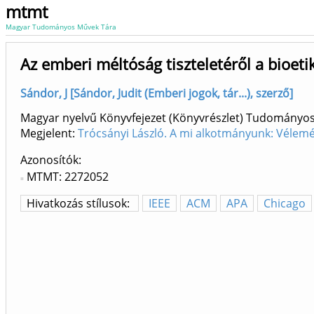
mtmt
Magyar Tudományos Művek Tára
Az emberi méltóság tiszteletéről a bioet
Sándor, J [Sándor, Judit (Emberi jogok, tár...), szerző]
Magyar nyelvű Könyvfejezet (Könyvrészlet) Tudományo
Megjelent:
Trócsányi László. A mi alkotmányunk: Vélem
Azonosítók
MTMT: 2272052
Hivatkozás stílusok:
IEEE
ACM
APA
Chicago