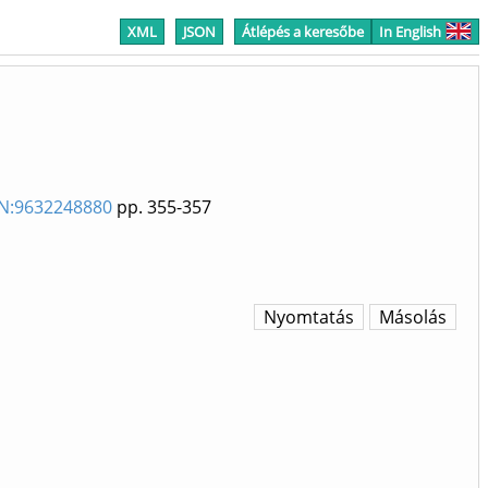
XML
JSON
Átlépés a keresőbe
In English
BN:9632248880
pp. 355-357
Nyomtatás
Másolás