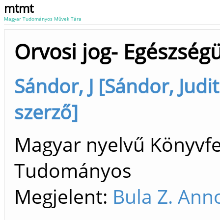
mtmt
Magyar Tudományos Művek Tára
Orvosi jog- Egészségü
Sándor, J [Sándor, Judit 
szerző]
Magyar nyelvű Könyvfej
Tudományos
Megjelent:
Bula Z. Ann