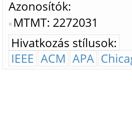
Azonosítók
MTMT: 2272031
Hivatkozás stílusok:
IEEE
ACM
APA
Chica