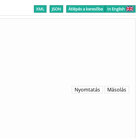
XML
JSON
Átlépés a keresőbe
In English
Nyomtatás
Másolás