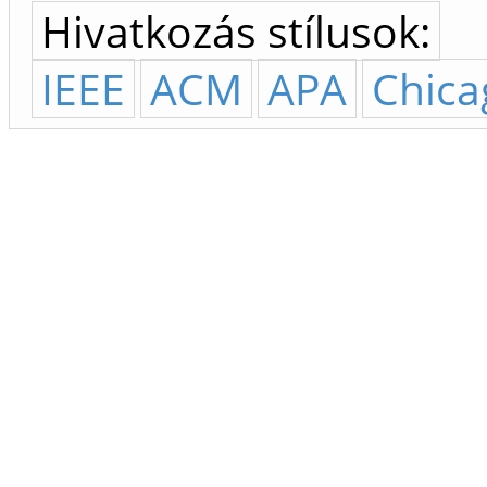
Hivatkozás stílusok:
IEEE
ACM
APA
Chica