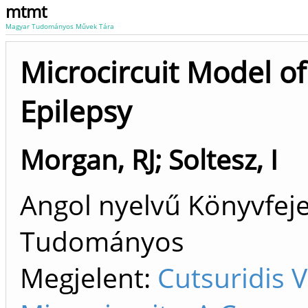
mtmt
Magyar Tudományos Művek Tára
Microcircuit Model of
Epilepsy
Morgan, RJ
;
Soltesz, I
Angol nyelvű Könyvfeje
Tudományos
Megjelent:
Cutsuridis 