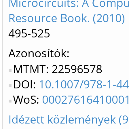
Microcircuits: A Compu
Resource Book. (2010)
495-525
Azonosítók
MTMT: 22596578
DOI:
10.1007/978-1-4
WoS:
0002761641000
Idézett közlemények (9