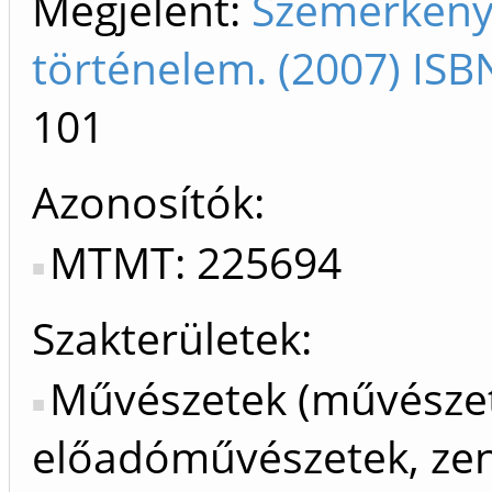
Megjelent:
Szemerkényi
történelem. (2007) IS
101
Azonosítók
MTMT: 225694
Szakterületek:
Művészetek (művészet
előadóművészetek, ze