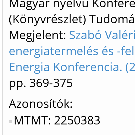
Magyar nyelvű Konfer
(Könyvrészlet) Tudom
Megjelent:
Szabó Valér
energiatermelés és -fel
Energia Konferencia. 
pp. 369-375
Azonosítók
MTMT: 2250383