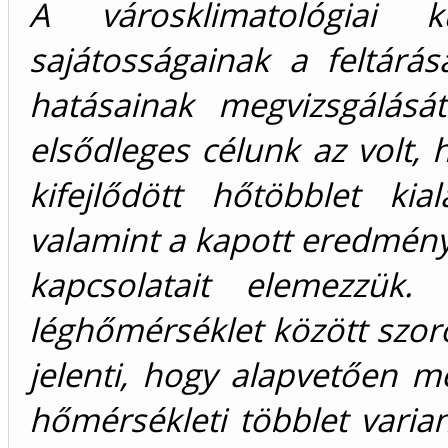
A városklimatológiai k
sajátosságainak a feltárás
hatásainak megvizsgálását
elsődleges célunk az volt,
kifejlődött hőtöbblet kia
valamint a kapott eredménye
kapcsolatait elemezzük
léghőmérséklet között szoro
jelenti, hogy alapvetően m
hőmérsékleti többlet varian