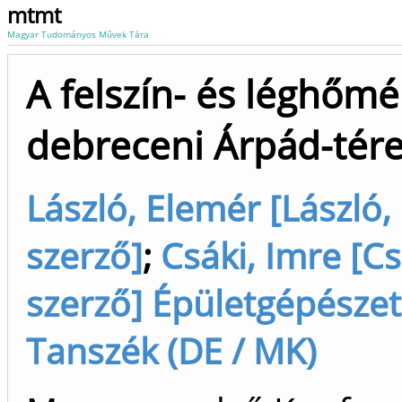
mtmt
Magyar Tudományos Művek Tára
A felszín- és léghőmé
debreceni Árpád-tér
László, Elemér [László
szerző]
;
Csáki, Imre [C
szerző] Épületgépésze
Tanszék (DE / MK)