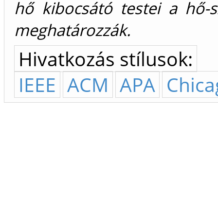
hő kibocsátó testei a hő-
meghatározzák.
Hivatkozás stílusok:
IEEE
ACM
APA
Chica