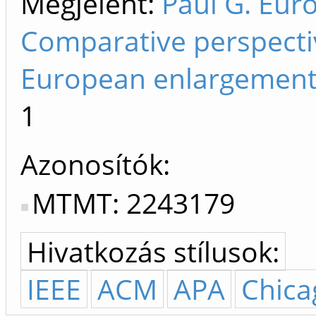
Megjelent:
Paul G. Euro
Comparative perspecti
European enlargement.
1
Azonosítók
MTMT: 2243179
Hivatkozás stílusok:
IEEE
ACM
APA
Chica