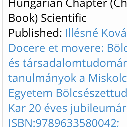
Hungarian Chapter (Ch
Book) Scientific
Published:
Illésné Ková
Docere et movere: Bölc
és társadalomtudomán
tanulmányok a Miskolc
Egyetem Bölcsészettu
Kar 20 éves jubileumár
ISBN:9789633580042;