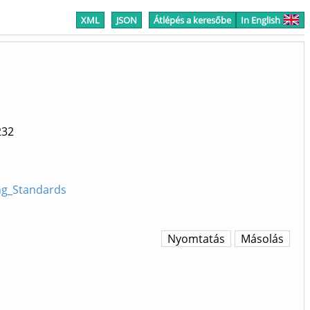
XML
JSON
Átlépés a keresőbe
In English
232
ng_Standards
Nyomtatás
Másolás