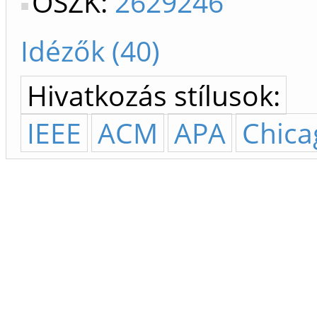
OSZK:
2629246
Idézők (40)
Hivatkozás stílusok:
IEEE
ACM
APA
Chica