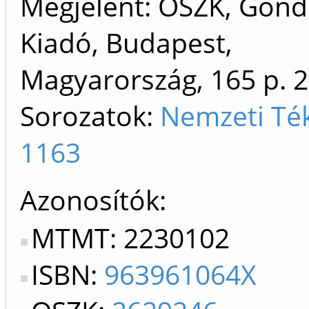
Megjelent: OSZK, Gond
Kiadó, Budapest,
Magyarország, 165 p.
2
Sorozatok:
Nemzeti Té
1163
Azonosítók
MTMT: 2230102
ISBN:
963961064X