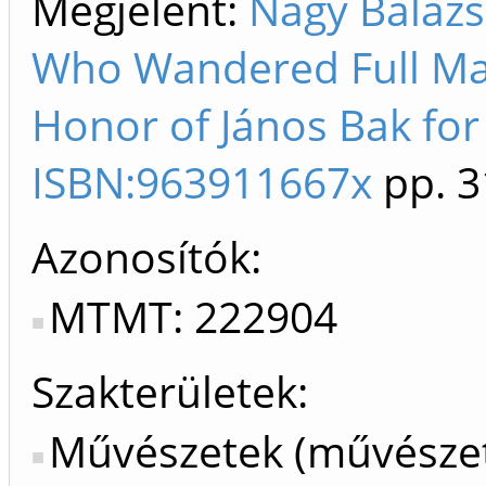
Megjelent:
Nagy Balázs
Who Wandered Full Many
Honor of János Bak for 
ISBN:963911667x
pp. 3
Azonosítók
MTMT: 222904
Szakterületek:
Művészetek (művészet