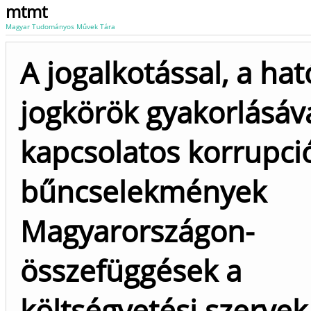
mtmt
Magyar Tudományos Művek Tára
A jogalkotással, a hat
jogkörök gyakorlásáv
kapcsolatos korrupci
bűncselekmények
Magyarországon-
összefüggések a
költségvetési szervek