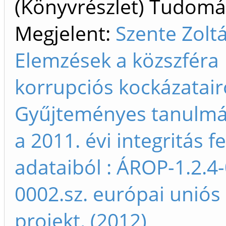
(Könyvrészlet) Tudom
Megjelent:
Szente Zolt
Elemzések a közszféra
korrupciós kockázatair
Gyűjteményes tanulmá
a 2011. évi integritás 
adataiból : ÁROP-1.2.4
0002.sz. európai uniós
projekt. (2012)