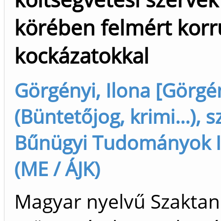
körében felmért korr
kockázatokkal
Görgényi, Ilona [Görgén
(Büntetőjog, krimi...), s
Bűnügyi Tudományok I
(ME / ÁJK)
Magyar nyelvű Szakta