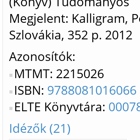
(Könyv) Tudományos
Megjelent: Kalligram, 
Szlovákia, 352 p.
2012
Azonosítók
MTMT: 2215026
ISBN:
9788081016066
ELTE Könyvtára:
0007
Idézők (21)