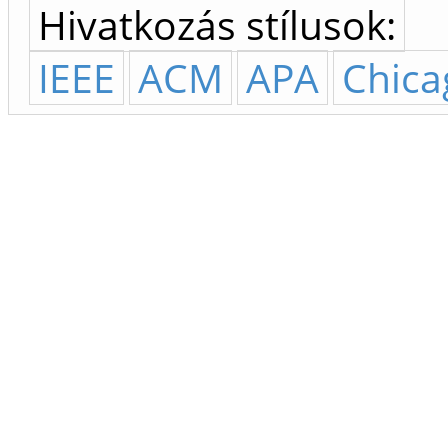
Hivatkozás stílusok:
IEEE
ACM
APA
Chica