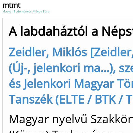
mtmt
Magyar Tudományos Művek Tára
A labdaháztól a Néps
Zeidler, Miklós [Zeidler
(Új-, jelenkori ma...), sz
és Jelenkori Magyar Tö
Tanszék (ELTE / BTK / T
Magyar nyelvű Szakkö