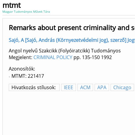
mtmt
Magyar Tudományos Művek Tára
Remarks about present criminality and so
Sajó, A [Sajó, András (Környezetvédelmi jog), szerző] Jo
Angol nyelvű Szakcikk (Folyóiratcikk) Tudományos
Megjelent:
CRIMINAL POLICY
pp. 135-150
1992
Azonosítók
MTMT: 221417
Hivatkozás stílusok:
IEEE
ACM
APA
Chicago