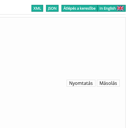
XML
JSON
Átlépés a keresőbe
In English
Nyomtatás
Másolás