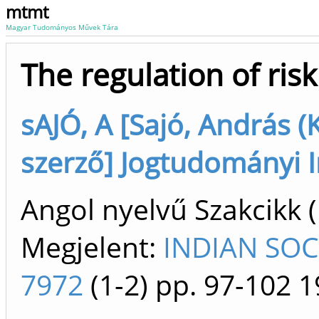
mtmt
Magyar Tudományos Művek Tára
The regulation of ris
sAJÓ, A [Sajó, András (
szerző] Jogtudományi I
Angol nyelvű Szakcikk 
Megjelent:
INDIAN SOC
7972
(1-2)
pp. 97-102
1