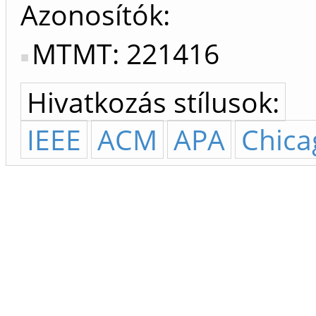
Azonosítók
MTMT: 221416
Hivatkozás stílusok:
IEEE
ACM
APA
Chica