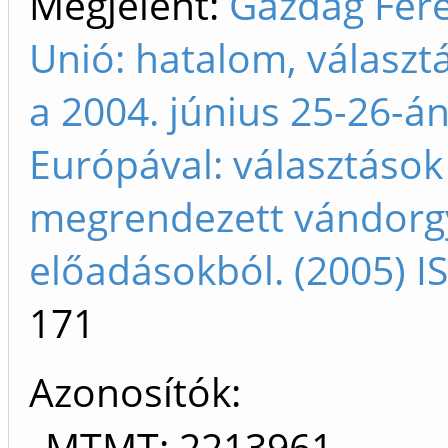
Megjelent:
Gazdag Fere
Unió: hatalom, választá
a 2004. június 25-26-á
Európával: választások
megrendezett vándorg
előadásokból. (2005) 
171
Azonosítók
MTMT: 2213961