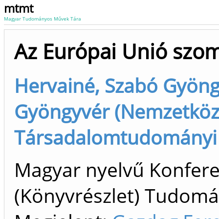
mtmt
Magyar Tudományos Művek Tára
Az Európai Unió szom
Hervainé, Szabó Gyöng
Gyöngyvér (Nemzetközi 
Társadalomtudományi 
Magyar nyelvű Konfer
(Könyvrészlet) Tudom