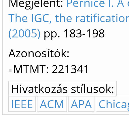
Megjelent:
Pernice I. A
The IGC, the ratificati
(2005)
pp. 183-198
Azonosítók
MTMT: 221341
Hivatkozás stílusok:
IEEE
ACM
APA
Chica