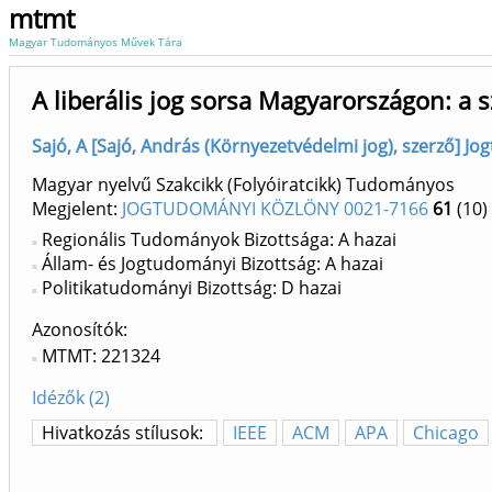
mtmt
Magyar Tudományos Művek Tára
A liberális jog sorsa Magyarországon: a
Sajó, A [Sajó, András (Környezetvédelmi jog), szerző] Jo
Magyar nyelvű Szakcikk (Folyóiratcikk) Tudományos
Megjelent:
JOGTUDOMÁNYI KÖZLÖNY 0021-7166
61
(10)
Regionális Tudományok Bizottsága: A hazai
Állam- és Jogtudományi Bizottság: A hazai
Politikatudományi Bizottság: D hazai
Azonosítók
MTMT: 221324
Idézők (2)
Hivatkozás stílusok:
IEEE
ACM
APA
Chicago