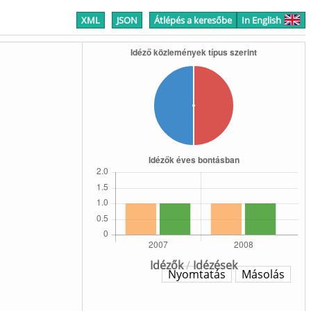
XML
JSON
Átlépés a keresőbe
In English
Idézők
/
Idézések
Nyomtatás
Másolás