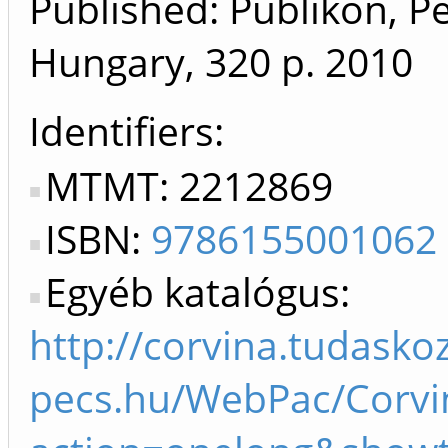
Published: Publikon, Pé
Hungary, 320 p.
2010
Identifiers
MTMT: 2212869
ISBN:
9786155001062
Egyéb katalógus:
http://corvina.tudasko
pecs.hu/WebPac/Corv