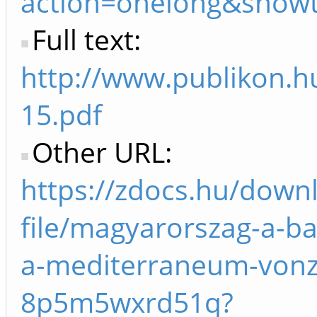
action=onelong&show
Full text:
http://www.publikon.hu
15.pdf
Other URL:
https://zdocs.hu/down
file/magyarorszag-a-ba
a-mediterraneum-von
8p5m5wxrd51q?